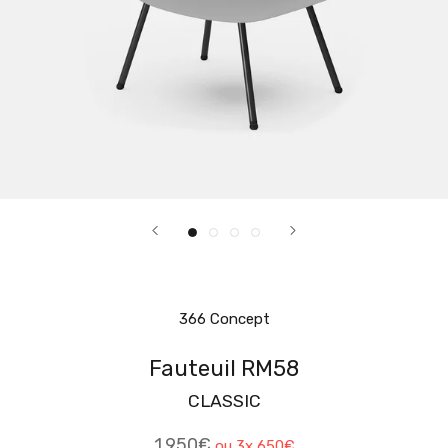
366 Concept
Fauteuil RM58
CLASSIC
1.950€
ou 3x
650€