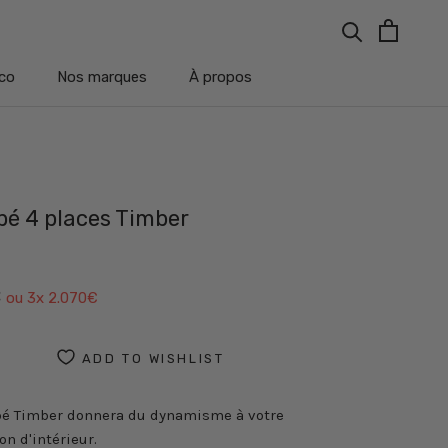
co
Nos marques
À propos
co
Nos marques
À propos
é 4 places Timber
€
ou 3x
2.070€
ADD TO WISHLIST
pé Timber donnera du dynamisme à votre
on d'intérieur.