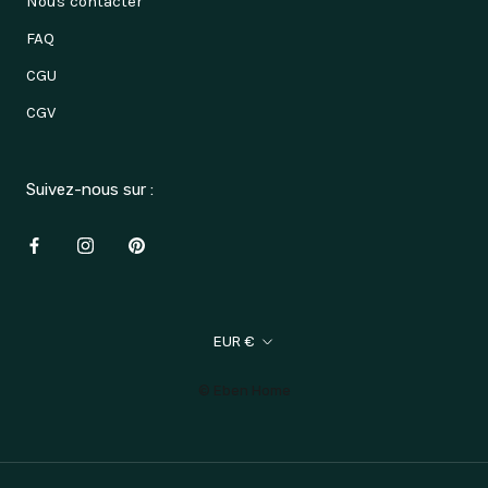
Nous contacter
FAQ
CGU
CGV
Suivez-nous sur :
Devise
EUR €
© Eben Home