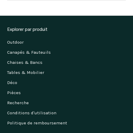
Explorer par produit
Outdoor
Canapés & Fauteuils
Chaises & Bancs
Vous êtes un professionnel ?
Tables & Mobilier
Découvrez notre nouvelle plateforme de gestion de projet et d'achat de mobilier !
Déco
JE M'INSCRIS !
Pièces
Non merci
Recherche
Conditions d'utilisation
Politique de remboursement