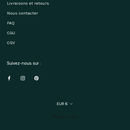
Livraisons et retours
Nous contacter
FAQ
CGU
CGV
Suivez-nous sur :
Devise
EUR €
© Eben Home