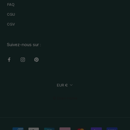
FAQ
CGU
CGV
Suivez-nous sur :
Devise
EUR €
© Eben Home