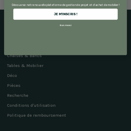
Découvrez notre nouvelle plateforme de gestion de projet et d'achat de mobilier !
JE M'INSCRIS !
Explorer par produit
Non merci
Outdoor
Canapés & Fauteuils
Chaises & Bancs
Tables & Mobilier
Déco
Pièces
Recherche
Conditions d'utilisation
Politique de remboursement