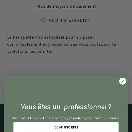
Plus de moyens de paiement
ADD TO WISHLIST
La banquette Mid est idéale pour s'y poser
confortablement et y poser ce que vous voulez sur la
tablette à l'extrémité.
Livraison
Vous êtes un professionnel ?
Explorer par produit
Découvrez notre nouvelle plateforme de gestion de projet et d'achat de mobilier !
JE M'INSCRIS !
Outdoor