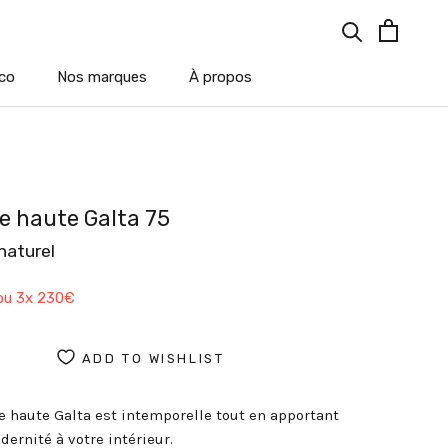
co
Nos marques
À propos
co
Nos marques
À propos
e haute Galta 75
naturel
ou 3x
230€
ADD TO WISHLIST
e haute Galta est intemporelle tout en apportant
dernité à votre intérieur.