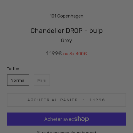
101 Copenhagen
Chandelier DROP - bulp
Grey
1.199€
ou 3x
400€
Taille:
Normal
Mini
AJOUTER AU PANIER
1.199€
Plus de moyens de paiement