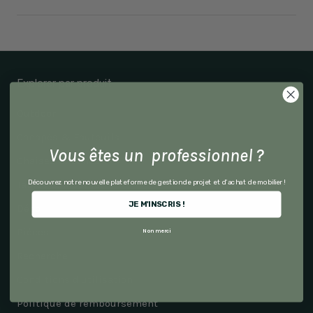
Explorer par produit
Outdoor
Canapés & Fauteuils
Vous êtes un professionnel ?
Chaises & Bancs
Découvrez notre nouvelle plateforme de gestion de projet et d'achat de mobilier !
Tables & Mobilier
JE M'INSCRIS !
Déco
Pièces
Non merci
Recherche
Conditions d'utilisation
Politique de remboursement