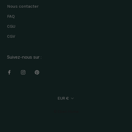
Nous contacter
FAQ
CGU
CGV
Suivez-nous sur :
Devise
EUR €
© Eben Home