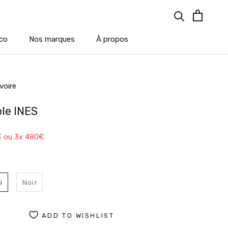
co
Nos marques
À propos
co
Nos marques
À propos
voire
le INES
€
ou 3x
480€
i
Noir
ADD TO WISHLIST