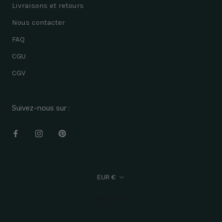
Livraisons et retours
Nous contacter
FAQ
CGU
CGV
Suivez-nous sur :
Devise
EUR €
© Eben Home