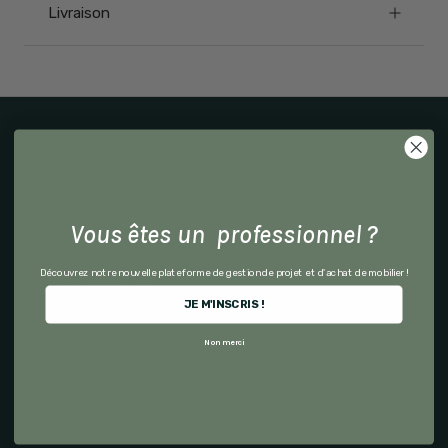
Livraison
Explorer par produit
Outdoor
Canapés & Fauteuils
Vous êtes un professionnel ?
Chaises & Bancs
Découvrez notre nouvelle plateforme de gestion de projet et d'achat de mobilier !
Tables & Mobilier
JE M'INSCRIS !
Déco
Non merci
Pièces
Recherche
Conditions d'utilisation