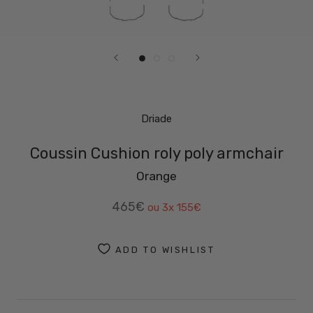
Driade
Coussin Cushion roly poly armchair
Orange
465€
ou 3x
155€
ADD TO WISHLIST