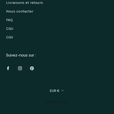
Livraisons et retours
Nous contacter
FAQ
CGU
CGV
Suivez-nous sur :
Devise
EUR €
© Eben Home