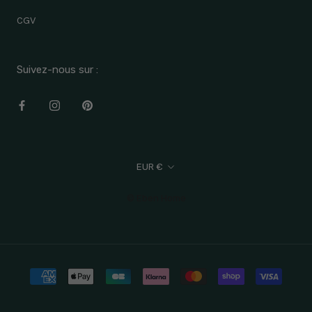
CGV
Suivez-nous sur :
Devise
EUR €
© Eben Home