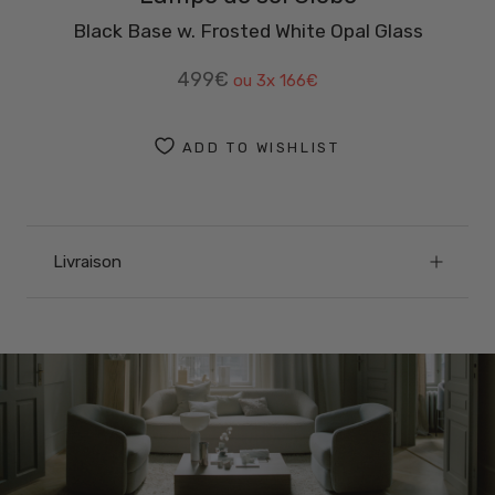
Black Base w. Frosted White Opal Glass
499€
ou 3x
166€
ADD TO WISHLIST
Livraison