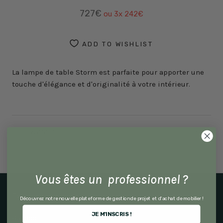
727€
ou 3x
242€
ADD TO WISHLIST
La lampe de table Storm est parfaite pour apporter une
touche d'élégance et d'originalité à votre intérieur.
Livraison
Vous êtes un professionnel ?
Explorer par produit
Découvrez notre nouvelle plateforme de gestion de projet et d'achat de mobilier !
JE M'INSCRIS !
Outdoor