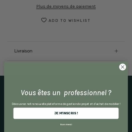
Plus de moyens de paiement
ADD TO WISHLIST
Livraison
Explorer par produit
Vous êtes un professionnel ?
Outdoor
Découvrez notre nouvelle plateforme de gestion de projet et d'achat de mobilier !
Canapés & Fauteuils
JE M'INSCRIS !
Chaises & Bancs
Non merci