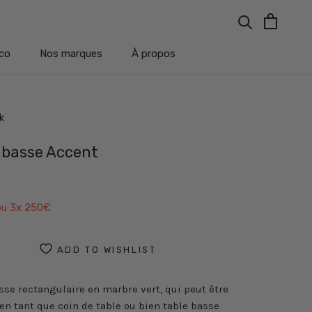
co
Nos marques
À propos
co
Nos marques
À propos
k
 basse Accent
u 3x
250€
ADD TO WISHLIST
sse rectangulaire en marbre vert, qui peut être
 en tant que coin de table ou bien table basse