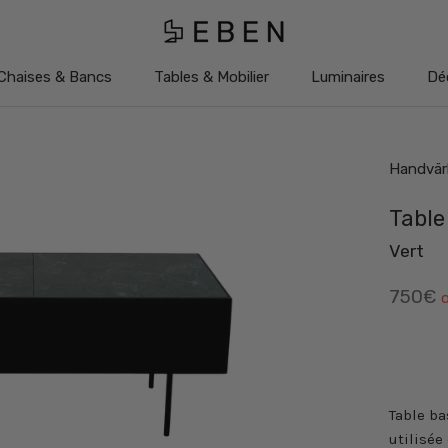
Chaises & Bancs
Tables & Mobilier
Luminaires
Dé
Chaises & Bancs
Tables & Mobilier
Luminaires
Dé
Handvär
Table
Vert
750€
o
Table ba
utilisée