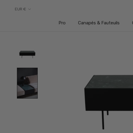
Aller
Devise
EUR €
au
contenu
Pro
Canapés & Fauteuils
Pro
Canapés & Fauteuils