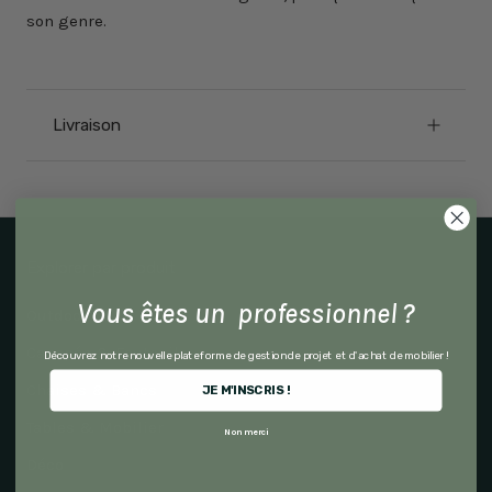
son genre.
Livraison
Explorer par produit
Vous êtes un professionnel ?
Outdoor
Canapés & Fauteuils
Découvrez notre nouvelle plateforme de gestion de projet et d'achat de mobilier !
Chaises & Bancs
JE M'INSCRIS !
Tables & Mobilier
Non merci
Déco