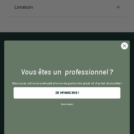
Livraison
Explorer par produit
Outdoor
Canapés & Fauteuils
Vous êtes un professionnel ?
Chaises & Bancs
Découvrez notre nouvelle plateforme de gestion de projet et d'achat de mobilier !
Tables & Mobilier
JE M'INSCRIS !
Déco
Non merci
Pièces
Recherche
Conditions d'utilisation