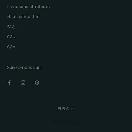
Livraisons et retours
Nous contacter
FAQ
CGU
CGV
Suivez-nous sur :
Devise
EUR €
© Eben Home